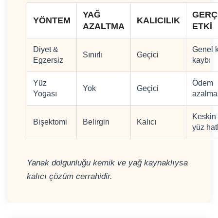
YAĞ
GERÇ
YÖNTEM
KALICILIK
AZALTMA
ETKI
Diyet &
Genel k
Sınırlı
Geçici
Egzersiz
kaybı
Yüz
Ödem
Yok
Geçici
Yogası
azalma
Keskin
Bişektomi
Belirgin
Kalıcı
yüz hat
Yanak dolgunluğu kemik ve yağ kaynaklıysa
kalıcı çözüm cerrahidir.