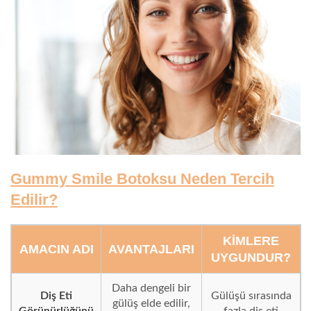
Gummy Smile Botoksu Neden Tercih
Edilir?
KIMLERE
AMACIN ADI
AVANTAJLARI
UYGUNDUR?
Daha dengeli bir
Diş Eti
Gülüşü sırasında
gülüş elde edilir,
Görünürlüğünü
fazla diş eti