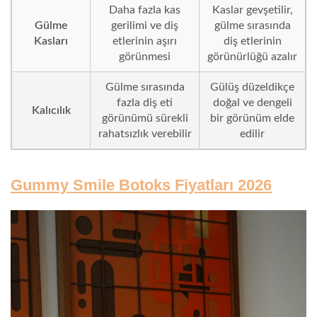
Daha fazla kas
Kaslar gevşetilir,
Gülme
gerilimi ve diş
gülme sırasında
Kasları
etlerinin aşırı
diş etlerinin
görünmesi
görünürlüğü azalır
Gülme sırasında
Gülüş düzeldikçe
fazla diş eti
doğal ve dengeli
Kalıcılık
görünümü sürekli
bir görünüm elde
rahatsızlık verebilir
edilir
Gummy Smile Botoks Fiyatları 2026