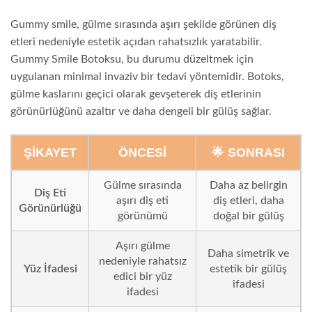
Gummy smile, gülme sırasında aşırı şekilde görünen diş
etleri nedeniyle estetik açıdan rahatsızlık yaratabilir.
Gummy Smile Botoksu, bu durumu düzeltmek için
uygulanan minimal invaziv bir tedavi yöntemidir. Botoks,
gülme kaslarını geçici olarak gevşeterek diş etlerinin
görünürlüğünü azaltır ve daha dengeli bir gülüş sağlar.
ŞIKAYET
ÖNCESI
🌟 SONRASI
Gülme sırasında
Daha az belirgin
Diş Eti
aşırı diş eti
diş etleri, daha
Görünürlüğü
görünümü
doğal bir gülüş
Aşırı gülme
Daha simetrik ve
nedeniyle rahatsız
Yüz İfadesi
estetik bir gülüş
edici bir yüz
ifadesi
ifadesi