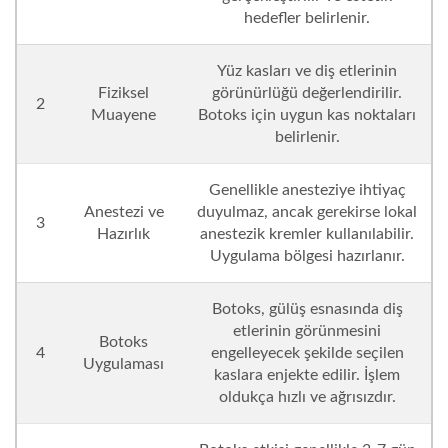
hedefler belirlenir.
Yüz kasları ve diş etlerinin
Fiziksel
görünürlüğü değerlendirilir.
2
Muayene
Botoks için uygun kas noktaları
belirlenir.
Genellikle anesteziye ihtiyaç
Anestezi ve
duyulmaz, ancak gerekirse lokal
3
Hazırlık
anestezik kremler kullanılabilir.
Uygulama bölgesi hazırlanır.
Botoks, gülüş esnasında diş
etlerinin görünmesini
Botoks
4
engelleyecek şekilde seçilen
Uygulaması
kaslara enjekte edilir. İşlem
oldukça hızlı ve ağrısızdır.