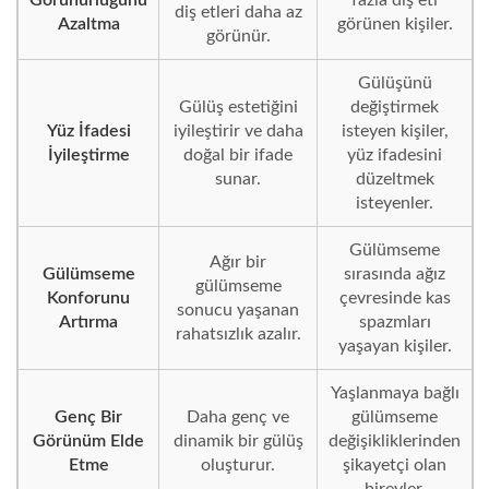
diş etleri daha az
Azaltma
görünen kişiler.
görünür.
Gülüşünü
Gülüş estetiğini
değiştirmek
Yüz İfadesi
iyileştirir ve daha
isteyen kişiler,
İyileştirme
doğal bir ifade
yüz ifadesini
sunar.
düzeltmek
isteyenler.
Gülümseme
Ağır bir
Gülümseme
sırasında ağız
gülümseme
Konforunu
çevresinde kas
sonucu yaşanan
Artırma
spazmları
rahatsızlık azalır.
yaşayan kişiler.
Yaşlanmaya bağlı
Genç Bir
Daha genç ve
gülümseme
Görünüm Elde
dinamik bir gülüş
değişikliklerinden
Etme
oluşturur.
şikayetçi olan
bireyler.