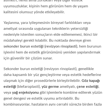
asimetri, nefes alma zorlukları veya diğer estetik
uyumsuzluklar, kişinin hem görünüm hem de yaşam
kalitesini olumsuz yönde etkileyebilir.
Yaşlanma, yara iyileşmesinin bireysel farklılıkları veya
ameliyat sırasında uygulanan tekniklerin yetersizliği
nedeniyle istenilen sonuçların elde edilememesi, ikinci bir
müdahaleyi gerekli kılabilir. Bu noktada devreye giren
sekonder burun estetiği (revizyon rinoplasti)
, hem burunun
işlevini hem de estetik görünümünü yeniden yapılandırmak
için güvenilir bir çözüm sunar.
Sekonder burun estetiği (revizyon rinoplasti), genellikle
daha kapsamlı bir yüz gençleştirme veya estetik hedeflerine
ulaşmak için diğer prosedürlerle birleştirilebilir.
Göz kapağı
estetiği
(blefaroplasti),
yüz germe
ameliyatı,
çene estetiği
,
veya
yağ enjeksiyonu
gibi işlemlerle kombine edilerek yüzün
genel dengesi ve estetik uyumu artırılabilir. Bu
kombinasyonlar, hastaların aynı cerrahi süreçte birden fazla