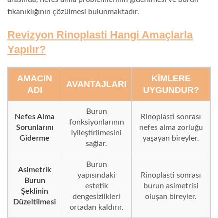
tıkanıklığının çözülmesi bulunmaktadır.
Revizyon Rinoplasti Hangi Amaçlarla
Yapılır?
AMACIN
KIMLERE
AVANTAJLARI
ADI
UYGUNDUR?
Burun
Nefes Alma
Rinoplasti sonrası
fonksiyonlarının
Sorunlarını
nefes alma zorluğu
iyileştirilmesini
Giderme
yaşayan bireyler.
sağlar.
Burun
Asimetrik
yapısındaki
Rinoplasti sonrası
Burun
estetik
burun asimetrisi
Şeklinin
dengesizlikleri
oluşan bireyler.
Düzeltilmesi
ortadan kaldırır.