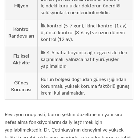
Hijyen
içindeki kuruluklar doktorun önerdiği
solüsyonlarla nemlendirilmelidir.
İlk kontrol (5-7 gün), ikinci kontrol (1 ay),
Kontrol
üçüncü kontrol (3-6 ay) ve uzun dönem
Randevuları
kontrol (12 ay).
İlk 4-6 hafta boyunca ağır egzersizlerden
Fiziksel
kaçınılmalı, yalnızca hafif yürüyüşler
Aktivite
yapılmalıdır.
Burun bölgesi doğrudan güneş ışığından
Güneş
korunmalı, yüksek koruma faktörlü güneş
Koruması
kremi kullanılmalıdır.
Revizyon rinoplasti, burun şeklini düzeltmenin yanı sıra
nefes alma fonksiyonlarını da iyileştirmek için
yapılabilmektedir. Dr. Çetinkaya’nın deneyimi ve yüksek
kaliteli cerrahi yaklaşımı sayesinde, sekonder burun estetiği