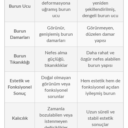
deformasyona
yeniden
Burun Ucu
uğramış burun
şekillendirilmiş,
ucu
dengeli burun ucu
Görünür,
Görünmeyen,
Burun
genişlemiş burun
düzelen damar
Damarları
damarları
yapısı
Nefes alma
Daha rahat ve
Burun
güçlüğü,
özgür nefes alabilen
Tıkanıklığı
tıkanıklıklar
burun yapısı
Doğal olmayan
Estetik ve
Hem estetik hem de
görünüm veya
Fonksiyonel
fonksiyonel açıdan
fonksiyonel
Sonuç
iyileşmiş burun
sorunlar
Zamanla
Uzun süreli ve
bozulabilen veya
Kalıcılık
stabil estetik
istenmeyen
sonuçlar
değişiklikler