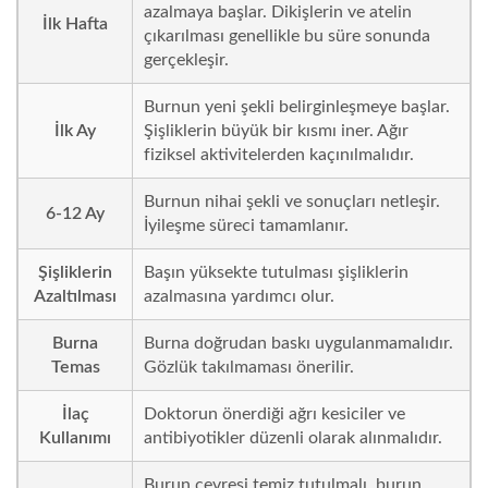
azalmaya başlar. Dikişlerin ve atelin
İlk Hafta
çıkarılması genellikle bu süre sonunda
gerçekleşir.
Burnun yeni şekli belirginleşmeye başlar.
İlk Ay
Şişliklerin büyük bir kısmı iner. Ağır
fiziksel aktivitelerden kaçınılmalıdır.
Burnun nihai şekli ve sonuçları netleşir.
6-12 Ay
İyileşme süreci tamamlanır.
Şişliklerin
Başın yüksekte tutulması şişliklerin
Azaltılması
azalmasına yardımcı olur.
Burna
Burna doğrudan baskı uygulanmamalıdır.
Temas
Gözlük takılmaması önerilir.
İlaç
Doktorun önerdiği ağrı kesiciler ve
Kullanımı
antibiyotikler düzenli olarak alınmalıdır.
Burun çevresi temiz tutulmalı, burun