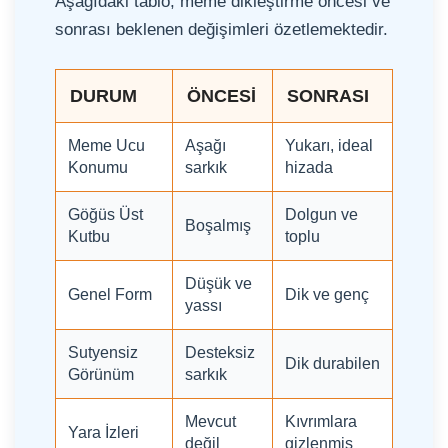
Aşağıdaki tablo, meme dikleştirme öncesi ve
sonrası beklenen değişimleri özetlemektedir.
DURUM
ÖNCESI
SONRASI
Meme Ucu
Aşağı
Yukarı, ideal
Konumu
sarkık
hizada
Göğüs Üst
Dolgun ve
Boşalmış
Kutbu
toplu
Düşük ve
Genel Form
Dik ve genç
yassı
Sutyensiz
Desteksiz
Dik durabilen
Görünüm
sarkık
Mevcut
Kıvrımlara
Yara İzleri
değil
gizlenmiş