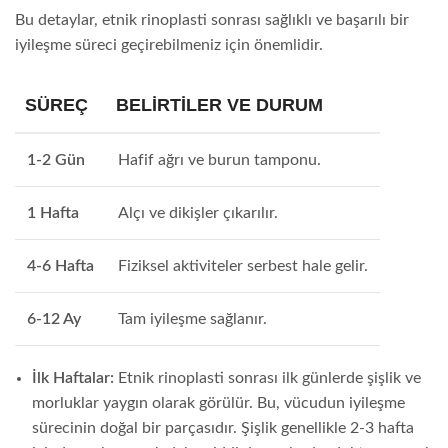
Bu detaylar, etnik rinoplasti sonrası sağlıklı ve başarılı bir
iyileşme süreci geçirebilmeniz için önemlidir.
SÜREÇ
BELIRTILER VE DURUM
1-2 Gün
Hafif ağrı ve burun tamponu.
1 Hafta
Alçı ve dikişler çıkarılır.
4-6 Hafta
Fiziksel aktiviteler serbest hale gelir.
6-12 Ay
Tam iyileşme sağlanır.
İlk Haftalar:
Etnik rinoplasti sonrası ilk günlerde şişlik ve
morluklar yaygın olarak görülür. Bu, vücudun iyileşme
sürecinin doğal bir parçasıdır. Şişlik genellikle 2-3 hafta