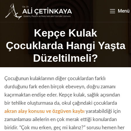
Menü
Kepçe Kulak
Çocuklarda Hangi Yaşta
Düzeltilmeli?
Çocuğunun kulaklarının diğer çocuklardan farklı
durduğunu fark eden birçok ebeveyn, doğru zamanı
kaçırmaktan endişe eder. Kepçe kulak, sağlık açısından
bir tehlike oluşturmasa da, okul çağındaki çocuklarda
akran alay konusu ve özgüven kaybı
yaratabildiği için
zamanlaması ailelerin en çok merak ettiği konulardan
biridir. “Çok mu erken, geç mi kalırız?” sorusu hemen her