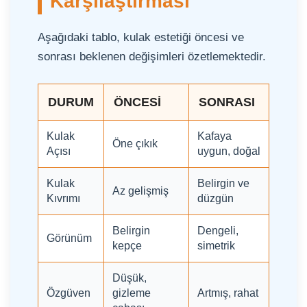
Karşılaştırması
Aşağıdaki tablo, kulak estetiği öncesi ve
sonrası beklenen değişimleri özetlemektedir.
DURUM
ÖNCESI
SONRASI
Kulak
Kafaya
Öne çıkık
Açısı
uygun, doğal
Kulak
Belirgin ve
Az gelişmiş
Kıvrımı
düzgün
Belirgin
Dengeli,
Görünüm
kepçe
simetrik
Düşük,
Özgüven
gizleme
Artmış, rahat