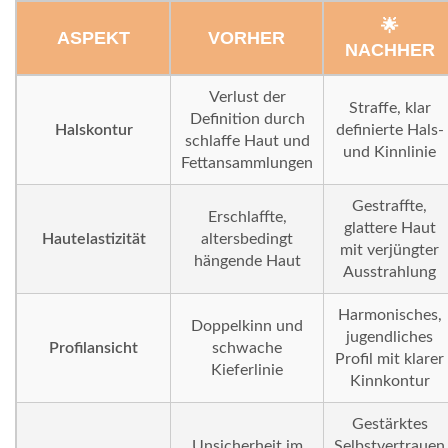
🌟
ASPEKT
VORHER
NACHHER
Verlust der
Straffe, klar
Definition durch
Halskontur
definierte Hals-
schlaffe Haut und
und Kinnlinie
Fettansammlungen
Gestraffte,
Erschlaffte,
glattere Haut
Hautelastizität
altersbedingt
mit verjüngter
hängende Haut
Ausstrahlung
Harmonisches,
Doppelkinn und
jugendliches
Profilansicht
schwache
Profil mit klarer
Kieferlinie
Kinnkontur
Gestärktes
Unsicherheit im
Selbstvertrauen